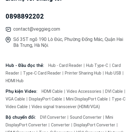
0898892202
contact@veggieg.com
Số 35T ngõ 190 Lò Đúc, Phường Đống Mác, Quận Hai
Bà Trưng, Hà Nội.
Hub - Đầu đọc thẻ:
Hub - Card Reader
Hub Type-C
Card
Reader
Type-C Card Reader
Printer Sharing Hub
Hub USB
HDMI Hub
Phụ kiện Video:
HDMI Cable
Video Accessories
DVI Cable
VGA Cable
DisplayPort Cable
Mini DisplayPort Cable
Type-C
Video Cable
Video signal transceiver (HDMI/VGA)
Bộ chuyển đổi:
DVI Converter
Sound Converter
Mini
DisplayPort Converter
Converter
DisplayPort Converter