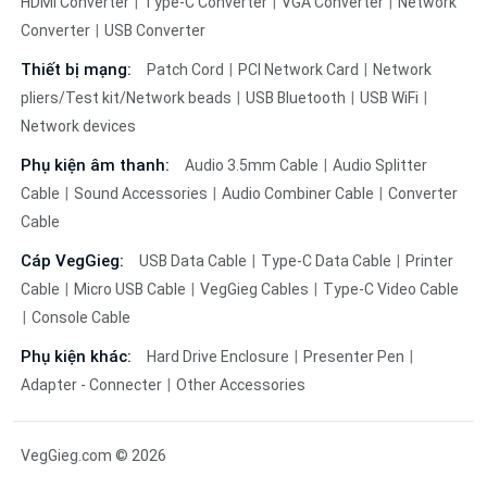
HDMI Converter
Type-C Converter
VGA Converter
Network
Converter
USB Converter
Thiết bị mạng:
Patch Cord
PCI Network Card
Network
pliers/Test kit/Network beads
USB Bluetooth
USB WiFi
Network devices
Phụ kiện âm thanh:
Audio 3.5mm Cable
Audio Splitter
Cable
Sound Accessories
Audio Combiner Cable
Converter
Cable
Cáp VegGieg:
USB Data Cable
Type-C Data Cable
Printer
Cable
Micro USB Cable
VegGieg Cables
Type-C Video Cable
Console Cable
Phụ kiện khác:
Hard Drive Enclosure
Presenter Pen
Adapter - Connecter
Other Accessories
VegGieg.com © 2026