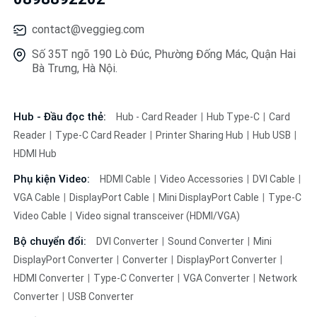
contact@veggieg.com
Số 35T ngõ 190 Lò Đúc, Phường Đống Mác, Quận Hai
Bà Trưng, Hà Nội.
Hub - Đầu đọc thẻ:
Hub - Card Reader
Hub Type-C
Card
Reader
Type-C Card Reader
Printer Sharing Hub
Hub USB
HDMI Hub
Phụ kiện Video:
HDMI Cable
Video Accessories
DVI Cable
VGA Cable
DisplayPort Cable
Mini DisplayPort Cable
Type-C
Video Cable
Video signal transceiver (HDMI/VGA)
Bộ chuyển đổi:
DVI Converter
Sound Converter
Mini
DisplayPort Converter
Converter
DisplayPort Converter
HDMI Converter
Type-C Converter
VGA Converter
Network
Converter
USB Converter