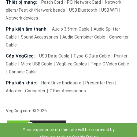
Thiết bị mạng:
Patch Cord
PCI Network Card
Network
pliers/Test kit/Network beads
USB Bluetooth
USB WiFi
Network devices
Phụ kiện âm thanh:
Audio 3.5mm Cable
Audio Splitter
Cable
Sound Accessories
Audio Combiner Cable
Converter
Cable
Cáp VegGieg:
USB Data Cable
Type-C Data Cable
Printer
Cable
Micro USB Cable
VegGieg Cables
Type-C Video Cable
Console Cable
Phụ kiện khác:
Hard Drive Enclosure
Presenter Pen
Adapter - Connecter
Other Accessories
VegGieg.com © 2026
Your experience on this site will be improved by