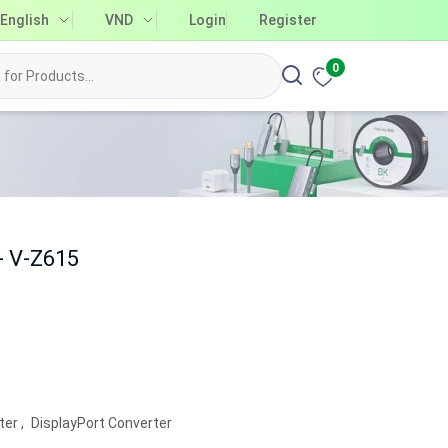
English
VND
Login
Register
0
- V-Z615
ter
,
DisplayPort Converter