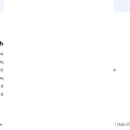
khoản
VegGieg Official
oản của tôi
Về VegGieg
àng
Bảo hành và Đổi trả
õi Đơn hàng
Thanh toán và Giao nhận
ng Trả lại
Điều khoản Dịch vụ
 dẫn mua hàng
Chính sách bảo mật
dẫn thanh quán VNPAY-QR
Câu hỏi thường gặp
Liên hệ
e-C
Card Reader
Type-C Card Reader
Printer Sharing Hub
Hub U