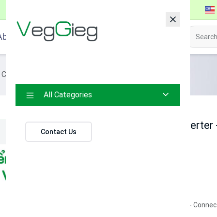
About VegGieg
 Converter
DP to VGA Converter - V-Z615
All Categories
DP to VGA Converter 
Contact Us
(0 reviews)
115.000 ₫
SKU:
V-Z615
Category:
Adapter - Connec