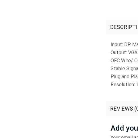
DESCRIPT
Input: DP M
Output: VGA
OFC Wire/ 
Stable Signa
Plug and Pla
Resolution:
REVIEWS (
Add you
Your email a