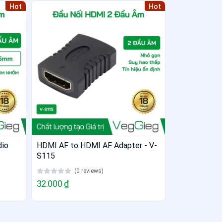
Hot
Hot
dio
HDMI AF to HDMI AF Adapter - V-
S115
(0 reviews)
32.000 ₫