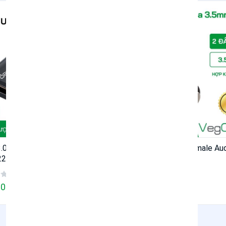
Hot
.0 Male to Type-c Famale -
3.5 mm Famale to Famale Au
22
Adapter - V-S116
(0 reviews)
(0 reviews)
0 ₫
26.000 ₫