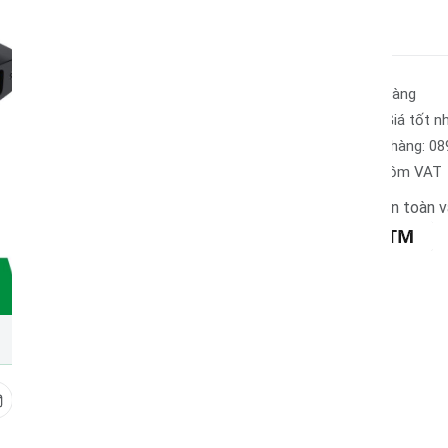
Add Wishlist
30 ngày đổi trả dễ dàng
Hàng chính hãng - Giá tốt nh
Hotline hỗ trợ mua hàng: 08
Giá bán chưa bao gồm VAT
Đảm bảo thanh toán an toàn 