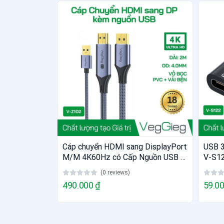
Cáp chuyển HDMI sang DisplayPort
USB 3
M/M 4K60Hz có Cấp Nguồn USB -
V-S1
V-Z102
(0 reviews)
490.000 ₫
59.00