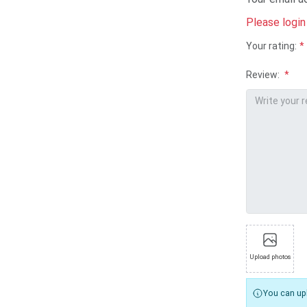
Please
login
Your rating:
Review:
Upload photos
You can up