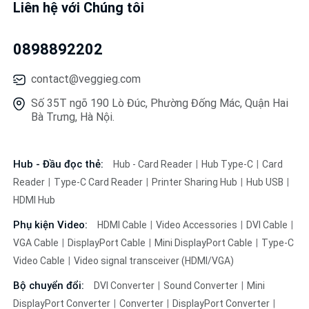
Liên hệ với Chúng tôi
0898892202
contact@veggieg.com
Số 35T ngõ 190 Lò Đúc, Phường Đống Mác, Quận Hai
Bà Trưng, Hà Nội.
Hub - Đầu đọc thẻ:
Hub - Card Reader
Hub Type-C
Card
Reader
Type-C Card Reader
Printer Sharing Hub
Hub USB
HDMI Hub
Phụ kiện Video:
HDMI Cable
Video Accessories
DVI Cable
VGA Cable
DisplayPort Cable
Mini DisplayPort Cable
Type-C
Video Cable
Video signal transceiver (HDMI/VGA)
Bộ chuyển đổi:
DVI Converter
Sound Converter
Mini
DisplayPort Converter
Converter
DisplayPort Converter