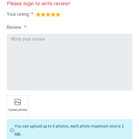
Please
login
to write review!
Your rating:
Review:
Upload photos
You can upload up to 6 photos, each photo maximum size is 2
MB.