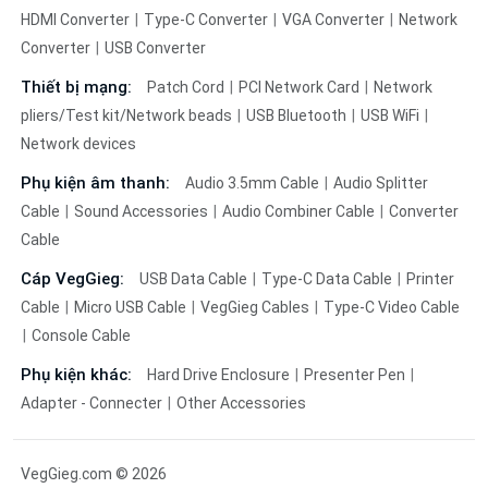
HDMI Converter
Type-C Converter
VGA Converter
Network
Converter
USB Converter
Thiết bị mạng:
Patch Cord
PCI Network Card
Network
pliers/Test kit/Network beads
USB Bluetooth
USB WiFi
Network devices
Phụ kiện âm thanh:
Audio 3.5mm Cable
Audio Splitter
Cable
Sound Accessories
Audio Combiner Cable
Converter
Cable
Cáp VegGieg:
USB Data Cable
Type-C Data Cable
Printer
Cable
Micro USB Cable
VegGieg Cables
Type-C Video Cable
Console Cable
Phụ kiện khác:
Hard Drive Enclosure
Presenter Pen
Adapter - Connecter
Other Accessories
VegGieg.com © 2026