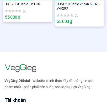
HDTV 2.0 Cable - V-H301
HDMI 2.0 Cable 2K*4K 60HZ -
V-H203
(0)
(0)
55.000 ₫
65.000 ₫
VegGieg Official
- Website chính thức đầy đủ thông tin sản
phẩm nhất - phân phối bán buôn, bán lẻ phụ kiện VegGieg
Tài khoản