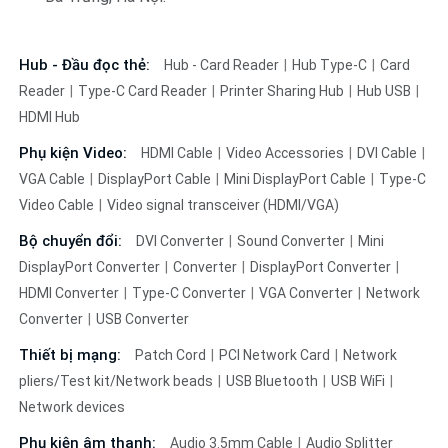
Hub - Đầu đọc thẻ:
Hub - Card Reader
Hub Type-C
Card
Reader
Type-C Card Reader
Printer Sharing Hub
Hub USB
HDMI Hub
Phụ kiện Video:
HDMI Cable
Video Accessories
DVI Cable
VGA Cable
DisplayPort Cable
Mini DisplayPort Cable
Type-C
Video Cable
Video signal transceiver (HDMI/VGA)
Bộ chuyển đổi:
DVI Converter
Sound Converter
Mini
DisplayPort Converter
Converter
DisplayPort Converter
HDMI Converter
Type-C Converter
VGA Converter
Network
Converter
USB Converter
Thiết bị mạng:
Patch Cord
PCI Network Card
Network
pliers/Test kit/Network beads
USB Bluetooth
USB WiFi
Network devices
Phụ kiện âm thanh:
Audio 3.5mm Cable
Audio Splitter