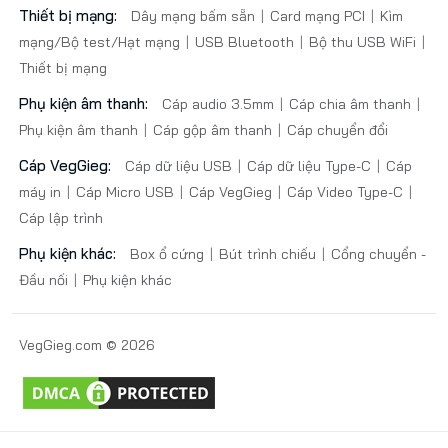
Thiết bị mạng:
Dây mạng bấm sẵn
Card mạng PCI
Kìm
mạng/Bộ test/Hạt mạng
USB Bluetooth
Bộ thu USB WiFi
Thiết bị mạng
Phụ kiện âm thanh:
Cáp audio 3.5mm
Cáp chia âm thanh
Phụ kiện âm thanh
Cáp gộp âm thanh
Cáp chuyển đổi
Cáp VegGieg:
Cáp dữ liệu USB
Cáp dữ liệu Type-C
Cáp
máy in
Cáp Micro USB
Cáp VegGieg
Cáp Video Type-C
Cáp lập trình
Phụ kiện khác:
Box ổ cứng
Bút trình chiếu
Cổng chuyển -
Đầu nối
Phụ kiện khác
VegGieg.com © 2026