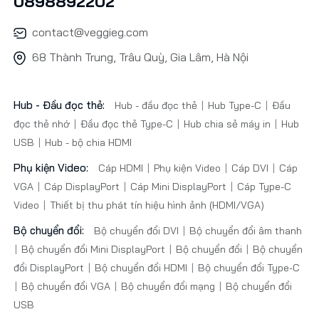
0898892202
contact@veggieg.com
68 Thành Trung, Trâu Quỳ, Gia Lâm, Hà Nội
Hub - Đầu đọc thẻ:
Hub - đầu đọc thẻ
Hub Type-C
Đầu
đọc thẻ nhớ
Đầu đọc thẻ Type-C
Hub chia sẻ máy in
Hub
USB
Hub - bộ chia HDMI
Phụ kiện Video:
Cáp HDMI
Phụ kiện Video
Cáp DVI
Cáp
VGA
Cáp DisplayPort
Cáp Mini DisplayPort
Cáp Type-C
Video
Thiết bị thu phát tín hiệu hình ảnh (HDMI/VGA)
Bộ chuyển đổi:
Bộ chuyển đổi DVI
Bộ chuyển đổi âm thanh
Bộ chuyển đổi Mini DisplayPort
Bộ chuyển đổi
Bộ chuyển
đổi DisplayPort
Bộ chuyển đổi HDMI
Bộ chuyển đổi Type-C
Bộ chuyển đổi VGA
Bộ chuyển đổi mạng
Bộ chuyển đổi
USB