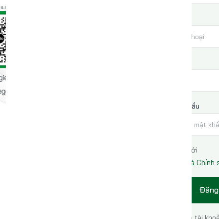
Điện thoại
Mật khẩu
Xác nhận mật khẩu
Tôi đồng ý với
Điều khoản và Chính
Đăng
Đã có tài kho