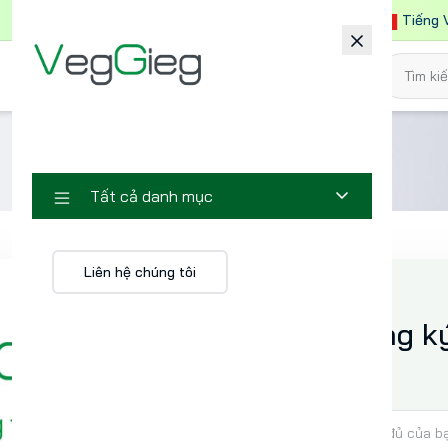
Tiếng 
Khuyễn mãi
Blog
Liên hệ
Tất cả danh mục
Liên hệ chúng tôi
Đăng ký
Họ và tên