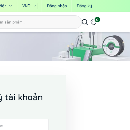
Việt
VND
Đăng nhập
Đăng ký
0
 tài khoản