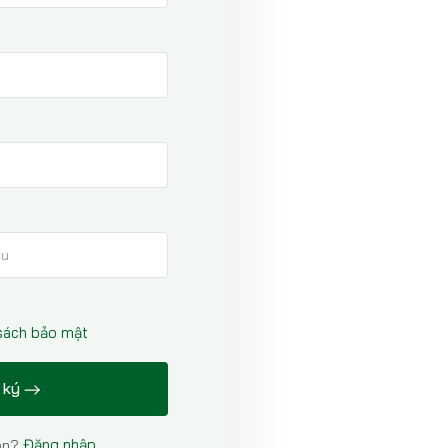
 sách bảo mật
 ký
Đăng nhập
ản?