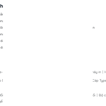
khoản
VegGieg Official
oản của tôi
Về VegGieg
àng
Bảo hành và Đổi trả
õi Đơn hàng
Thanh toán và Giao nhận
ng Trả lại
Điều khoản Dịch vụ
 dẫn mua hàng
Chính sách bảo mật
 dẫn thanh quán VNPAY-QR
Câu hỏi thường gặp
Liên hệ
pe-C
Đầu đọc thẻ nhớ
Đầu đọc thẻ Type-C
Hub chia sẻ máy in
H
p DVI
Cáp VGA
Cáp DisplayPort
Cáp Mini DisplayPort
Cáp Type
ổi âm thanh
Bộ chuyển đổi Mini DisplayPort
Bộ chuyển đổi
Bộ c
ển đổi mạng
Bộ chuyển đổi USB