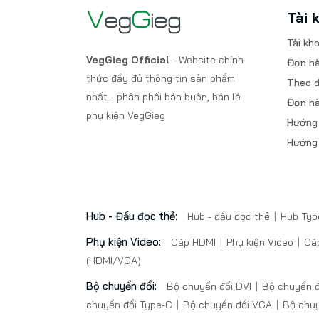
Tài 
Tài kh
VegGieg Official
- Website chính
Đơn h
thức đầy đủ thông tin sản phẩm
Theo d
nhất - phân phối bán buôn, bán lẻ
Đơn hà
phụ kiện VegGieg
Hướng
Hướng
Hub - Đầu đọc thẻ:
Hub - đầu đọc thẻ
Hub Ty
Phụ kiện Video:
Cáp HDMI
Phụ kiện Video
Cá
(HDMI/VGA)
Bộ chuyển đổi:
Bộ chuyển đổi DVI
Bộ chuyển đ
chuyển đổi Type-C
Bộ chuyển đổi VGA
Bộ chuy