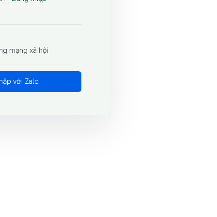
ng mạng xã hội
hập với Zalo