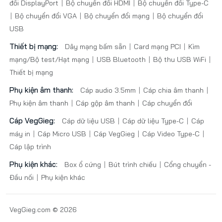
đổi DisplayPort
Bộ chuyển đổi HDMI
Bộ chuyển đổi Type-C
Bộ chuyển đổi VGA
Bộ chuyển đổi mạng
Bộ chuyển đổi
USB
Thiết bị mạng:
Dây mạng bấm sẵn
Card mạng PCI
Kìm
mạng/Bộ test/Hạt mạng
USB Bluetooth
Bộ thu USB WiFi
Thiết bị mạng
Phụ kiện âm thanh:
Cáp audio 3.5mm
Cáp chia âm thanh
Phụ kiện âm thanh
Cáp gộp âm thanh
Cáp chuyển đổi
Cáp VegGieg:
Cáp dữ liệu USB
Cáp dữ liệu Type-C
Cáp
máy in
Cáp Micro USB
Cáp VegGieg
Cáp Video Type-C
Cáp lập trình
Phụ kiện khác:
Box ổ cứng
Bút trình chiếu
Cổng chuyển -
Đầu nối
Phụ kiện khác
VegGieg.com © 2026