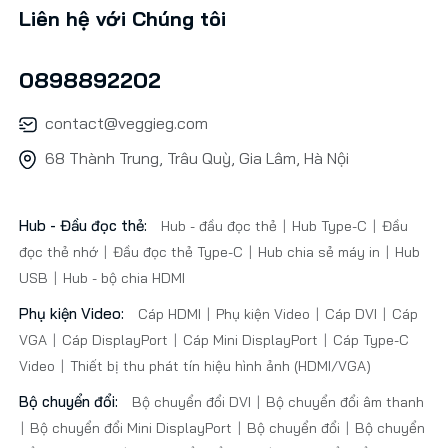
Liên hệ với Chúng tôi
0898892202
contact@veggieg.com
68 Thành Trung, Trâu Quỳ, Gia Lâm, Hà Nội
Hub - Đầu đọc thẻ:
Hub - đầu đọc thẻ
Hub Type-C
Đầu
đọc thẻ nhớ
Đầu đọc thẻ Type-C
Hub chia sẻ máy in
Hub
USB
Hub - bộ chia HDMI
Phụ kiện Video:
Cáp HDMI
Phụ kiện Video
Cáp DVI
Cáp
VGA
Cáp DisplayPort
Cáp Mini DisplayPort
Cáp Type-C
Video
Thiết bị thu phát tín hiệu hình ảnh (HDMI/VGA)
Bộ chuyển đổi:
Bộ chuyển đổi DVI
Bộ chuyển đổi âm thanh
Bộ chuyển đổi Mini DisplayPort
Bộ chuyển đổi
Bộ chuyển