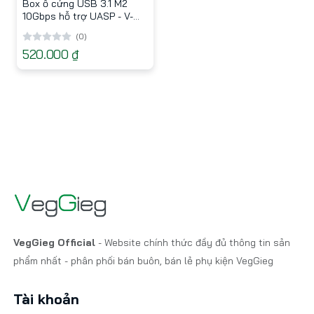
Box ổ cứng USB 3.1 M2
10Gbps hỗ trợ UASP - V-
GM03
(0)
520.000 ₫
VegGieg Official
- Website chính thức đầy đủ thông tin sản
phẩm nhất - phân phối bán buôn, bán lẻ phụ kiện VegGieg
Tài khoản