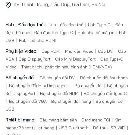
68 Thành Trung, Trâu Quỳ, Gia Lâm, Hà Nội
Hub - Đầu đọc thẻ:
Hub - đầu đọc thẻ
Hub Type-C
Đầu
đọc thẻ nhớ
Đầu đọc thẻ Type-C
Hub chia sẻ máy in
Hub
USB
Hub - bộ chia HDMI
Phụ kiện Video:
Cáp HDMI
Phụ kiện Video
Cáp DVI
Cáp
VGA
Cáp DisplayPort
Cáp Mini DisplayPort
Cáp Type-C
Video
Thiết bị thu phát tín hiệu hình ảnh (HDMI/VGA)
Bộ chuyển đổi:
Bộ chuyển đổi DVI
Bộ chuyển đổi âm thanh
Bộ chuyển đổi Mini DisplayPort
Bộ chuyển đổi
Bộ chuyển
đổi DisplayPort
Bộ chuyển đổi HDMI
Bộ chuyển đổi Type-C
Bộ chuyển đổi VGA
Bộ chuyển đổi mạng
Bộ chuyển đổi
USB
Thiết bị mạng:
Dây mạng bấm sẵn
Card mạng PCI
Kìm
mạng/Bộ test/Hạt mạng
USB Bluetooth
Bộ thu USB WiFi