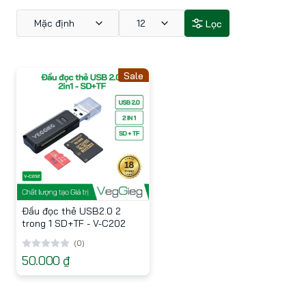
Mặc định
12
Lọc
Sale
Đầu đọc thẻ USB2.0 2
trong 1 SD+TF - V-C202
(0)
50.000 ₫