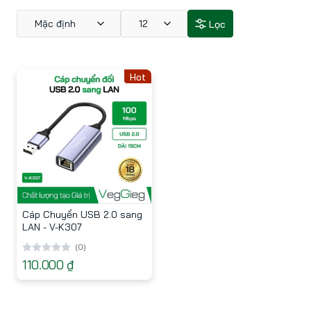
Mặc định
12
Lọc
Hot
Cáp Chuyển USB 2.0 sang
LAN - V-K307
(0)
110.000 ₫