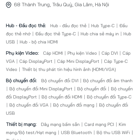
68 Thành Trung, Trâu Quỳ, Gia Lâm, Hà Nội
Hub - Đầu đọc thẻ:
Hub - đầu đọc thẻ
Hub Type-C
Đầu
đọc thẻ nhớ
Đầu đọc thẻ Type-C
Hub chia sẻ máy in
Hub
USB
Hub - bộ chia HDMI
Phụ kiện Video:
Cáp HDMI
Phụ kiện Video
Cáp DVI
Cáp
VGA
Cáp DisplayPort
Cáp Mini DisplayPort
Cáp Type-C
Video
Thiết bị thu phát tín hiệu hình ảnh (HDMI/VGA)
Bộ chuyển đổi:
Bộ chuyển đổi DVI
Bộ chuyển đổi âm thanh
Bộ chuyển đổi Mini DisplayPort
Bộ chuyển đổi
Bộ chuyển
đổi DisplayPort
Bộ chuyển đổi HDMI
Bộ chuyển đổi Type-C
Bộ chuyển đổi VGA
Bộ chuyển đổi mạng
Bộ chuyển đổi
USB
Thiết bị mạng:
Dây mạng bấm sẵn
Card mạng PCI
Kìm
mạng/Bộ test/Hạt mạng
USB Bluetooth
Bộ thu USB WiFi