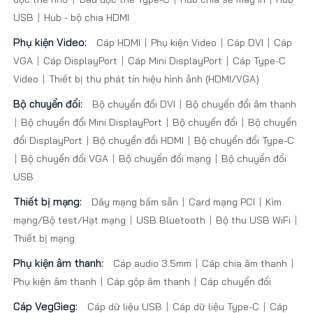
USB
Hub - bộ chia HDMI
Phụ kiện Video:
Cáp HDMI
Phụ kiện Video
Cáp DVI
Cáp
VGA
Cáp DisplayPort
Cáp Mini DisplayPort
Cáp Type-C
Video
Thiết bị thu phát tín hiệu hình ảnh (HDMI/VGA)
Bộ chuyển đổi:
Bộ chuyển đổi DVI
Bộ chuyển đổi âm thanh
Bộ chuyển đổi Mini DisplayPort
Bộ chuyển đổi
Bộ chuyển
đổi DisplayPort
Bộ chuyển đổi HDMI
Bộ chuyển đổi Type-C
Bộ chuyển đổi VGA
Bộ chuyển đổi mạng
Bộ chuyển đổi
USB
Thiết bị mạng:
Dây mạng bấm sẵn
Card mạng PCI
Kìm
mạng/Bộ test/Hạt mạng
USB Bluetooth
Bộ thu USB WiFi
Thiết bị mạng
Phụ kiện âm thanh:
Cáp audio 3.5mm
Cáp chia âm thanh
Phụ kiện âm thanh
Cáp gộp âm thanh
Cáp chuyển đổi
Cáp VegGieg:
Cáp dữ liệu USB
Cáp dữ liệu Type-C
Cáp