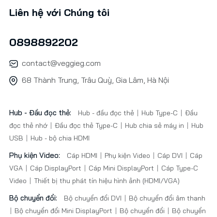
Liên hệ với Chúng tôi
0898892202
contact@veggieg.com
68 Thành Trung, Trâu Quỳ, Gia Lâm, Hà Nội
Hub - Đầu đọc thẻ:
Hub - đầu đọc thẻ
Hub Type-C
Đầu
đọc thẻ nhớ
Đầu đọc thẻ Type-C
Hub chia sẻ máy in
Hub
USB
Hub - bộ chia HDMI
Phụ kiện Video:
Cáp HDMI
Phụ kiện Video
Cáp DVI
Cáp
VGA
Cáp DisplayPort
Cáp Mini DisplayPort
Cáp Type-C
Video
Thiết bị thu phát tín hiệu hình ảnh (HDMI/VGA)
Bộ chuyển đổi:
Bộ chuyển đổi DVI
Bộ chuyển đổi âm thanh
Bộ chuyển đổi Mini DisplayPort
Bộ chuyển đổi
Bộ chuyển