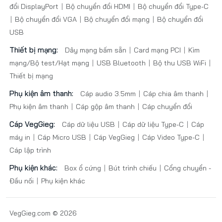
đổi DisplayPort
Bộ chuyển đổi HDMI
Bộ chuyển đổi Type-C
Bộ chuyển đổi VGA
Bộ chuyển đổi mạng
Bộ chuyển đổi
USB
Thiết bị mạng:
Dây mạng bấm sẵn
Card mạng PCI
Kìm
mạng/Bộ test/Hạt mạng
USB Bluetooth
Bộ thu USB WiFi
Thiết bị mạng
Phụ kiện âm thanh:
Cáp audio 3.5mm
Cáp chia âm thanh
Phụ kiện âm thanh
Cáp gộp âm thanh
Cáp chuyển đổi
Cáp VegGieg:
Cáp dữ liệu USB
Cáp dữ liệu Type-C
Cáp
máy in
Cáp Micro USB
Cáp VegGieg
Cáp Video Type-C
Cáp lập trình
Phụ kiện khác:
Box ổ cứng
Bút trình chiếu
Cổng chuyển -
Đầu nối
Phụ kiện khác
VegGieg.com © 2026