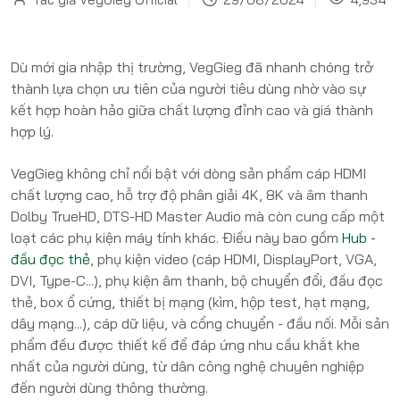
Dù mới gia nhập thị trường, VegGieg đã nhanh chóng trở
thành lựa chọn ưu tiên của người tiêu dùng nhờ vào sự
kết hợp hoàn hảo giữa chất lượng đỉnh cao và giá thành
hợp lý.
VegGieg không chỉ nổi bật với dòng sản phẩm cáp HDMI
chất lượng cao, hỗ trợ độ phân giải 4K, 8K và âm thanh
Dolby TrueHD, DTS-HD Master Audio mà còn cung cấp một
loạt các phụ kiện máy tính khác. Điều này bao gồm
Hub -
đầu đọc thẻ
, phụ kiện video (cáp HDMI, DisplayPort, VGA,
DVI, Type-C...), phụ kiện âm thanh, bộ chuyển đổi, đầu đọc
thẻ, box ổ cứng, thiết bị mạng (kìm, hộp test, hạt mạng,
dây mạng...), cáp dữ liệu, và cổng chuyển - đầu nối. Mỗi sản
phẩm đều được thiết kế để đáp ứng nhu cầu khắt khe
nhất của người dùng, từ dân công nghệ chuyên nghiệp
đến người dùng thông thường.