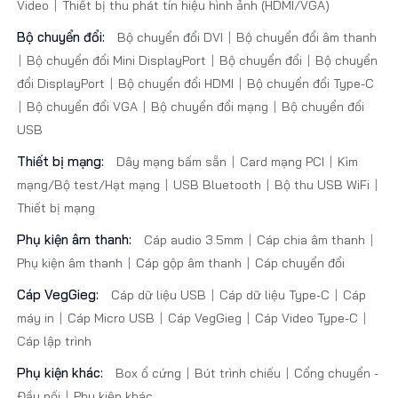
Video
Thiết bị thu phát tín hiệu hình ảnh (HDMI/VGA)
Bộ chuyển đổi:
Bộ chuyển đổi DVI
Bộ chuyển đổi âm thanh
Bộ chuyển đổi Mini DisplayPort
Bộ chuyển đổi
Bộ chuyển
đổi DisplayPort
Bộ chuyển đổi HDMI
Bộ chuyển đổi Type-C
Bộ chuyển đổi VGA
Bộ chuyển đổi mạng
Bộ chuyển đổi
USB
Thiết bị mạng:
Dây mạng bấm sẵn
Card mạng PCI
Kìm
mạng/Bộ test/Hạt mạng
USB Bluetooth
Bộ thu USB WiFi
Thiết bị mạng
Phụ kiện âm thanh:
Cáp audio 3.5mm
Cáp chia âm thanh
Phụ kiện âm thanh
Cáp gộp âm thanh
Cáp chuyển đổi
Cáp VegGieg:
Cáp dữ liệu USB
Cáp dữ liệu Type-C
Cáp
máy in
Cáp Micro USB
Cáp VegGieg
Cáp Video Type-C
Cáp lập trình
Phụ kiện khác:
Box ổ cứng
Bút trình chiếu
Cổng chuyển -
Đầu nối
Phụ kiện khác