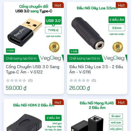
Hot
Hot
Cổng Chuyển USB 3.0 Sang
Đầu Nối Dây Loa 3.5 - 2 Đầu
Type-C Âm - V-S122
Âm - V-S116
(0)
(0)
59.000 ₫
26.000 ₫
Hot
Hot