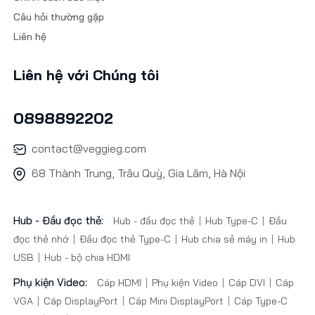
Câu hỏi thường gặp
Liên hệ
Liên hệ với Chúng tôi
0898892202
contact@veggieg.com
68 Thành Trung, Trâu Quỳ, Gia Lâm, Hà Nội
Hub - Đầu đọc thẻ:
Hub - đầu đọc thẻ
Hub Type-C
Đầu
đọc thẻ nhớ
Đầu đọc thẻ Type-C
Hub chia sẻ máy in
Hub
USB
Hub - bộ chia HDMI
Phụ kiện Video:
Cáp HDMI
Phụ kiện Video
Cáp DVI
Cáp
VGA
Cáp DisplayPort
Cáp Mini DisplayPort
Cáp Type-C