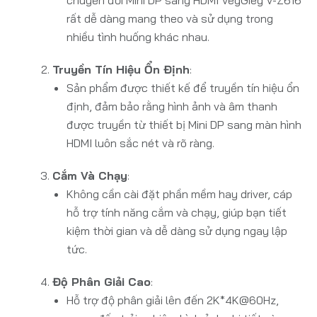
chuyển đổi Mini DP sang HDMI VegGieg V-Z616
rất dễ dàng mang theo và sử dụng trong
nhiều tình huống khác nhau.
Truyền Tín Hiệu Ổn Định
:
Sản phẩm được thiết kế để truyền tín hiệu ổn
định, đảm bảo rằng hình ảnh và âm thanh
được truyền từ thiết bị Mini DP sang màn hình
HDMI luôn sắc nét và rõ ràng.
Cắm Và Chạy
:
Không cần cài đặt phần mềm hay driver, cáp
hỗ trợ tính năng cắm và chạy, giúp bạn tiết
kiệm thời gian và dễ dàng sử dụng ngay lập
tức.
Độ Phân Giải Cao
:
Hỗ trợ độ phân giải lên đến 2K*4K@60Hz,