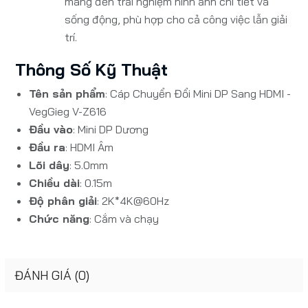
mang đến trải nghiệm hình ảnh chi tiết và
sống động, phù hợp cho cả công việc lẫn giải
trí.
Thông Số Kỹ Thuật
Tên sản phẩm
: Cáp Chuyển Đổi Mini DP Sang HDMI -
VegGieg V-Z616
Đầu vào
: Mini DP Dương
Đầu ra
: HDMI Âm
Lõi dây
: 5.0mm
Chiều dài
: 0.15m
Độ phân giải
: 2K*4K@60Hz
Chức năng
: Cắm và chạy
ĐÁNH GIÁ (0)