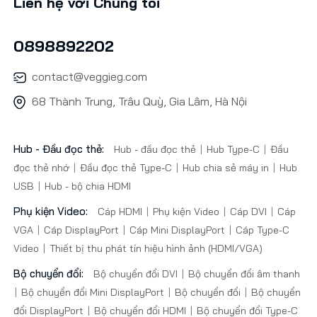
Liên hệ với Chúng tôi
0898892202
contact@veggieg.com
68 Thành Trung, Trâu Quỳ, Gia Lâm, Hà Nội
Hub - Đầu đọc thẻ:
Hub - đầu đọc thẻ
Hub Type-C
Đầu
đọc thẻ nhớ
Đầu đọc thẻ Type-C
Hub chia sẻ máy in
Hub
USB
Hub - bộ chia HDMI
Phụ kiện Video:
Cáp HDMI
Phụ kiện Video
Cáp DVI
Cáp
VGA
Cáp DisplayPort
Cáp Mini DisplayPort
Cáp Type-C
Video
Thiết bị thu phát tín hiệu hình ảnh (HDMI/VGA)
Bộ chuyển đổi:
Bộ chuyển đổi DVI
Bộ chuyển đổi âm thanh
Bộ chuyển đổi Mini DisplayPort
Bộ chuyển đổi
Bộ chuyển
đổi DisplayPort
Bộ chuyển đổi HDMI
Bộ chuyển đổi Type-C