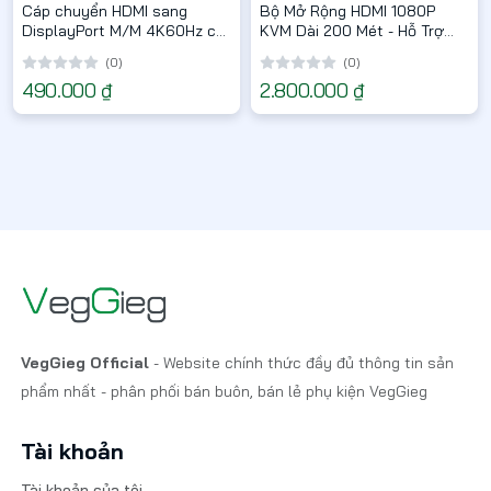
Cáp chuyển HDMI sang
Bộ Mở Rộng HDMI 1080P
DisplayPort M/M 4K60Hz có
KVM Dài 200 Mét - Hỗ Trợ
Cấp Nguồn USB - V-Z102
USB - V-HD012
(0)
(0)
490.000 ₫
2.800.000 ₫
VegGieg Official
- Website chính thức đầy đủ thông tin sản
phẩm nhất - phân phối bán buôn, bán lẻ phụ kiện VegGieg
Tài khoản
Tài khoản của tôi