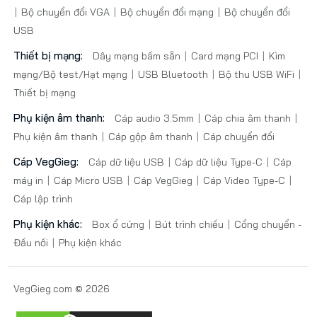
Bộ chuyển đổi VGA
Bộ chuyển đổi mạng
Bộ chuyển đổi
USB
Thiết bị mạng:
Dây mạng bấm sẵn
Card mạng PCI
Kìm
mạng/Bộ test/Hạt mạng
USB Bluetooth
Bộ thu USB WiFi
Thiết bị mạng
Phụ kiện âm thanh:
Cáp audio 3.5mm
Cáp chia âm thanh
Phụ kiện âm thanh
Cáp gộp âm thanh
Cáp chuyển đổi
Cáp VegGieg:
Cáp dữ liệu USB
Cáp dữ liệu Type-C
Cáp
máy in
Cáp Micro USB
Cáp VegGieg
Cáp Video Type-C
Cáp lập trình
Phụ kiện khác:
Box ổ cứng
Bút trình chiếu
Cổng chuyển -
Đầu nối
Phụ kiện khác
VegGieg.com © 2026