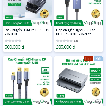
Bộ Chuyển HDMI ra LAN 60M
Cáp chuyển Type-C 3.1 to
- V-HE60
HDTV 4K60Hz - V-Z625
(0)
(0)
560.000 ₫
285.000 ₫
Hot
Mới