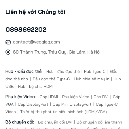
Liên hệ với Chúng tôi
0898892202
contact@veggieg.com
68 Thành Trung, Trâu Quỳ, Gia Lâm, Hà Nội
Hub - Đầu đọc thẻ:
Hub - đầu đọc thẻ
Hub Type-C
Đầu
đọc thẻ nhớ
Đầu đọc thẻ Type-C
Hub chia sẻ máy in
Hub
USB
Hub - bộ chia HDMI
Phụ kiện Video:
Cáp HDMI
Phụ kiện Video
Cáp DVI
Cáp
VGA
Cáp DisplayPort
Cáp Mini DisplayPort
Cáp Type-C
Video
Thiết bị thu phát tín hiệu hình ảnh (HDMI/VGA)
Bộ chuyển đổi:
Bộ chuyển đổi DVI
Bộ chuyển đổi âm thanh