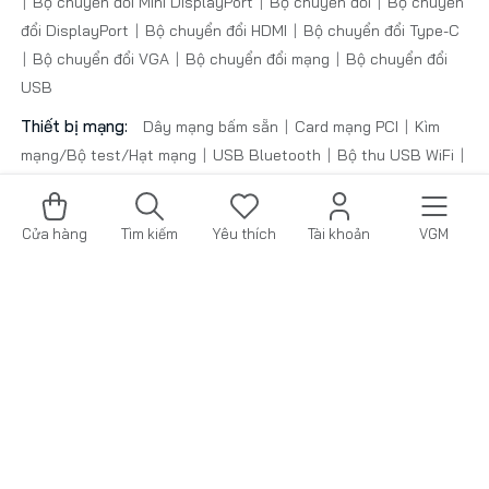
Bộ chuyển đổi Mini DisplayPort
Bộ chuyển đổi
Bộ chuyển
đổi DisplayPort
Bộ chuyển đổi HDMI
Bộ chuyển đổi Type-C
Bộ chuyển đổi VGA
Bộ chuyển đổi mạng
Bộ chuyển đổi
USB
Thiết bị mạng:
Dây mạng bấm sẵn
Card mạng PCI
Kìm
mạng/Bộ test/Hạt mạng
USB Bluetooth
Bộ thu USB WiFi
Thiết bị mạng
Thêm vào giỏ
Phụ kiện âm thanh:
Cáp audio 3.5mm
Cáp chia âm thanh
Cửa hàng
Tìm kiếm
Yêu thích
Tài khoản
VGM
Phụ kiện âm thanh
Cáp gộp âm thanh
Cáp chuyển đổi
Cáp VegGieg:
Cáp dữ liệu USB
Cáp dữ liệu Type-C
Cáp
máy in
Cáp Micro USB
Cáp VegGieg
Cáp Video Type-C
Cáp lập trình
Phụ kiện khác:
Box ổ cứng
Bút trình chiếu
Cổng chuyển -
Đầu nối
Phụ kiện khác
VegGieg.com © 2026