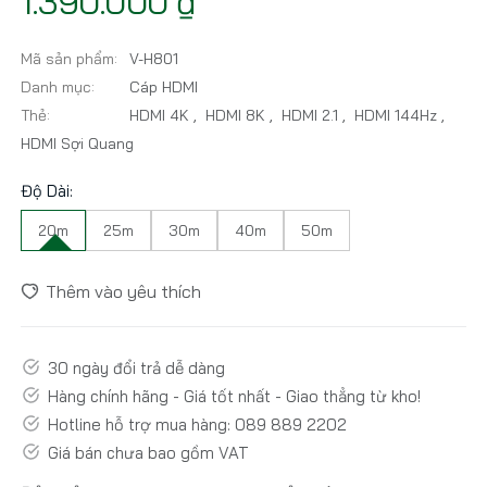
1.390.000 ₫
Mã sản phẩm:
V-H801
Danh mục:
Cáp HDMI
Thẻ:
HDMI 4K
,
HDMI 8K
,
HDMI 2.1
,
HDMI 144Hz
,
HDMI Sợi Quang
Độ Dài:
20m
25m
30m
40m
50m
Thêm vào yêu thích
30 ngày đổi trả dễ dàng
Hàng chính hãng - Giá tốt nhất - Giao thẳng từ kho!
Hotline hỗ trợ mua hàng: 089 889 2202
Giá bán chưa bao gồm VAT