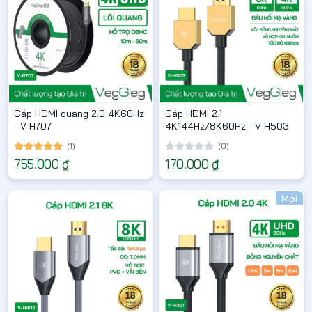
Cáp HDMI quang 2.0 4K60Hz
Cáp HDMI 2.1
- V-H707
4K144Hz/8K60Hz - V-H503
(1)
(0)
755.000 ₫
170.000 ₫
Mới