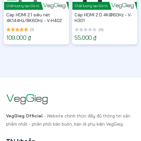
Cáp HDMI 2.1 siêu nét
Cáp HDMI 2.0 4K@60Hz - V-
4K144Hz/8K60Hz - V-H402
H301
(1)
(0)
109.000 ₫
55.000 ₫
VegGieg Official
- Website chính thức đầy đủ thông tin sản
phẩm nhất - phân phối bán buôn, bán lẻ phụ kiện VegGieg