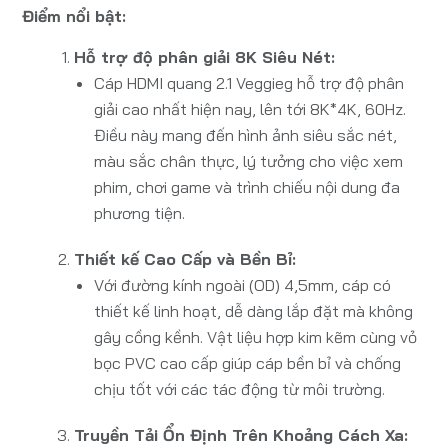
Điểm nổi bật:
Hỗ trợ độ phân giải 8K Siêu Nét:
Cáp HDMI quang 2.1 Veggieg hỗ trợ độ phân
giải cao nhất hiện nay, lên tới 8K*4K, 60Hz.
Điều này mang đến hình ảnh siêu sắc nét,
màu sắc chân thực, lý tưởng cho việc xem
phim, chơi game và trình chiếu nội dung đa
phương tiện.
Thiết kế Cao Cấp và Bền Bỉ:
Với đường kính ngoài (OD) 4,5mm, cáp có
thiết kế linh hoạt, dễ dàng lắp đặt mà không
gây cồng kềnh. Vật liệu hợp kim kẽm cùng vỏ
bọc PVC cao cấp giúp cáp bền bỉ và chống
chịu tốt với các tác động từ môi trường.
Truyền Tải Ổn Định Trên Khoảng Cách Xa: