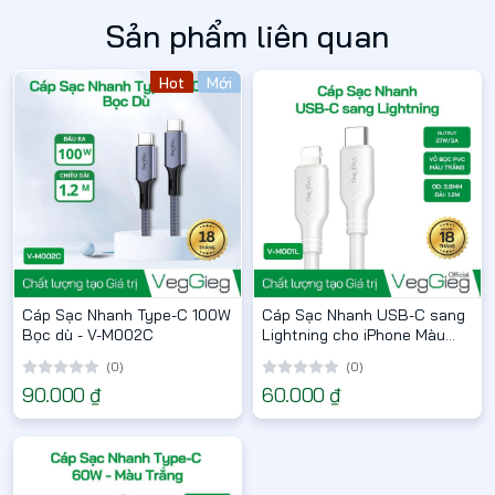
Sản phẩm liên quan
Hot
Mới
Cáp Sạc Nhanh Type-C 100W
Cáp Sạc Nhanh USB-C sang
Bọc dù - V-M002C
Lightning cho iPhone Màu
Trắng - V-M001L
(0)
(0)
90.000 ₫
60.000 ₫