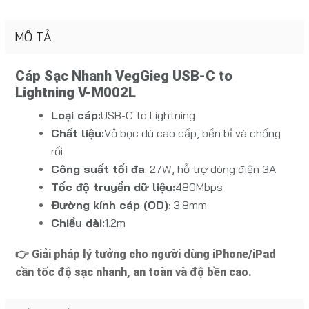
MÔ TẢ
Cáp Sạc Nhanh VegGieg USB-C to
Lightning V-M002L
Loại cáp:
USB-C to Lightning
Chất liệu:
Vỏ bọc dù cao cấp, bền bỉ và chống
rối
Công suất tối đa
:
27W, hỗ trợ dòng điện 3A
Tốc độ truyền dữ liệu:
480Mbps
Đường kính cáp (OD)
:
3.8mm
Chiều dài:
1.2m
👉 Giải pháp lý tưởng cho người dùng iPhone/iPad
cần tốc độ sạc nhanh, an toàn và độ bền cao.