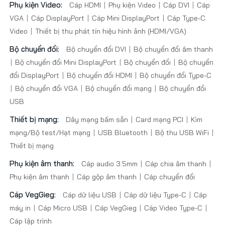
Phụ kiện Video:
Cáp HDMI
Phụ kiện Video
Cáp DVI
Cáp
VGA
Cáp DisplayPort
Cáp Mini DisplayPort
Cáp Type-C
Video
Thiết bị thu phát tín hiệu hình ảnh (HDMI/VGA)
Bộ chuyển đổi:
Bộ chuyển đổi DVI
Bộ chuyển đổi âm thanh
Bộ chuyển đổi Mini DisplayPort
Bộ chuyển đổi
Bộ chuyển
đổi DisplayPort
Bộ chuyển đổi HDMI
Bộ chuyển đổi Type-C
Bộ chuyển đổi VGA
Bộ chuyển đổi mạng
Bộ chuyển đổi
USB
Thiết bị mạng:
Dây mạng bấm sẵn
Card mạng PCI
Kìm
mạng/Bộ test/Hạt mạng
USB Bluetooth
Bộ thu USB WiFi
Thiết bị mạng
Phụ kiện âm thanh:
Cáp audio 3.5mm
Cáp chia âm thanh
Phụ kiện âm thanh
Cáp gộp âm thanh
Cáp chuyển đổi
Cáp VegGieg:
Cáp dữ liệu USB
Cáp dữ liệu Type-C
Cáp
máy in
Cáp Micro USB
Cáp VegGieg
Cáp Video Type-C
Cáp lập trình