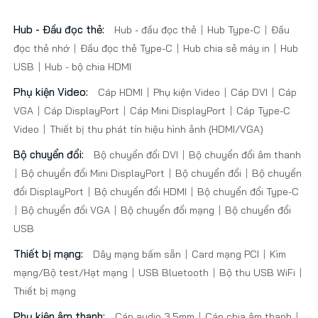
Hub - Đầu đọc thẻ:
Hub - đầu đọc thẻ
Hub Type-C
Đầu
đọc thẻ nhớ
Đầu đọc thẻ Type-C
Hub chia sẻ máy in
Hub
USB
Hub - bộ chia HDMI
Phụ kiện Video:
Cáp HDMI
Phụ kiện Video
Cáp DVI
Cáp
VGA
Cáp DisplayPort
Cáp Mini DisplayPort
Cáp Type-C
Video
Thiết bị thu phát tín hiệu hình ảnh (HDMI/VGA)
Bộ chuyển đổi:
Bộ chuyển đổi DVI
Bộ chuyển đổi âm thanh
Bộ chuyển đổi Mini DisplayPort
Bộ chuyển đổi
Bộ chuyển
đổi DisplayPort
Bộ chuyển đổi HDMI
Bộ chuyển đổi Type-C
Bộ chuyển đổi VGA
Bộ chuyển đổi mạng
Bộ chuyển đổi
USB
Thiết bị mạng:
Dây mạng bấm sẵn
Card mạng PCI
Kìm
mạng/Bộ test/Hạt mạng
USB Bluetooth
Bộ thu USB WiFi
Thiết bị mạng
Phụ kiện âm thanh:
Cáp audio 3.5mm
Cáp chia âm thanh