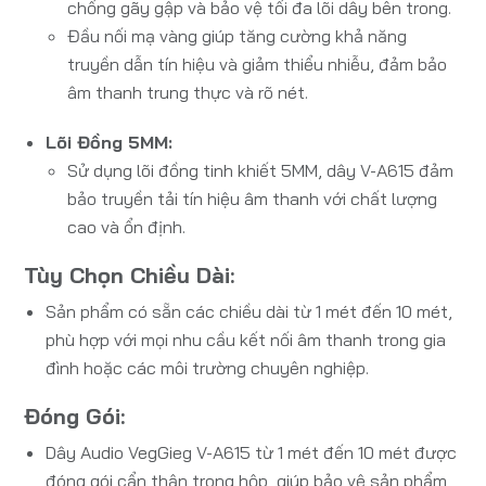
chống gãy gập và bảo vệ tối đa lõi dây bên trong.
Đầu nối mạ vàng giúp tăng cường khả năng
truyền dẫn tín hiệu và giảm thiểu nhiễu, đảm bảo
âm thanh trung thực và rõ nét.
Lõi Đồng 5MM:
Sử dụng lõi đồng tinh khiết 5MM, dây V-A615 đảm
bảo truyền tải tín hiệu âm thanh với chất lượng
cao và ổn định.
Tùy Chọn Chiều Dài:
Sản phẩm có sẵn các chiều dài từ 1 mét đến 10 mét,
phù hợp với mọi nhu cầu kết nối âm thanh trong gia
đình hoặc các môi trường chuyên nghiệp.
Đóng Gói:
Dây Audio VegGieg V-A615 từ 1 mét đến 10 mét được
đóng gói cẩn thận trong hộp, giúp bảo vệ sản phẩm