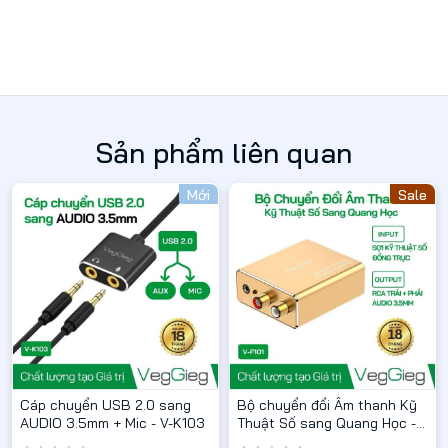
Sản phẩm liên quan
Mới
Sale
Cáp chuyển USB 2.0 sang
Bộ chuyển đổi Âm thanh Kỹ
AUDIO 3.5mm + Mic - V-K103
Thuật Số sang Quang Học -
V-F101