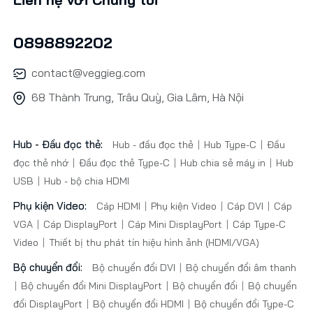
0898892202
contact@veggieg.com
68 Thành Trung, Trâu Quỳ, Gia Lâm, Hà Nội
Hub - Đầu đọc thẻ:
Hub - đầu đọc thẻ
Hub Type-C
Đầu
đọc thẻ nhớ
Đầu đọc thẻ Type-C
Hub chia sẻ máy in
Hub
USB
Hub - bộ chia HDMI
Phụ kiện Video:
Cáp HDMI
Phụ kiện Video
Cáp DVI
Cáp
VGA
Cáp DisplayPort
Cáp Mini DisplayPort
Cáp Type-C
Video
Thiết bị thu phát tín hiệu hình ảnh (HDMI/VGA)
Bộ chuyển đổi:
Bộ chuyển đổi DVI
Bộ chuyển đổi âm thanh
Bộ chuyển đổi Mini DisplayPort
Bộ chuyển đổi
Bộ chuyển
đổi DisplayPort
Bộ chuyển đổi HDMI
Bộ chuyển đổi Type-C