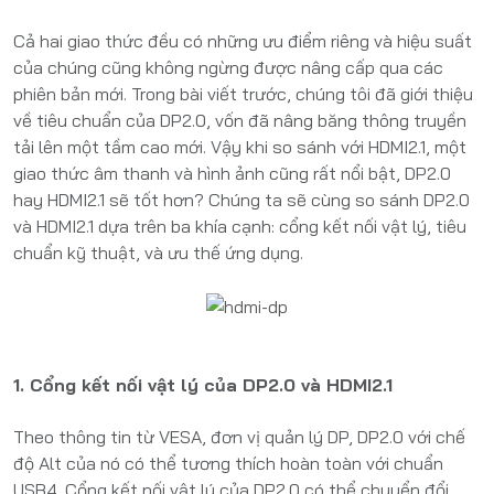
Cả hai giao thức đều có những ưu điểm riêng và hiệu suất
của chúng cũng không ngừng được nâng cấp qua các
phiên bản mới. Trong bài viết trước, chúng tôi đã giới thiệu
về tiêu chuẩn của DP2.0, vốn đã nâng băng thông truyền
tải lên một tầm cao mới. Vậy khi so sánh với HDMI2.1, một
giao thức âm thanh và hình ảnh cũng rất nổi bật, DP2.0
hay HDMI2.1 sẽ tốt hơn? Chúng ta sẽ cùng so sánh DP2.0
và HDMI2.1 dựa trên ba khía cạnh: cổng kết nối vật lý, tiêu
chuẩn kỹ thuật, và ưu thế ứng dụng.
1. Cổng kết nối vật lý của DP2.0 và HDMI2.1
Theo thông tin từ VESA, đơn vị quản lý DP, DP2.0 với chế
độ Alt của nó có thể tương thích hoàn toàn với chuẩn
USB4. Cổng kết nối vật lý của DP2.0 có thể chuyển đổi