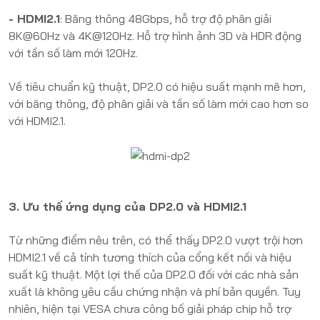
- HDMI2.1
: Băng thông 48Gbps, hỗ trợ độ phân giải
8K@60Hz và 4K@120Hz. Hỗ trợ hình ảnh 3D và HDR động
với tần số làm mới 120Hz.
Về tiêu chuẩn kỹ thuật, DP2.0 có hiệu suất mạnh mẽ hơn,
với băng thông, độ phân giải và tần số làm mới cao hơn so
với HDMI2.1.
3. Ưu thế ứng dụng của DP2.0 và HDMI2.1
Từ những điểm nêu trên, có thể thấy DP2.0 vượt trội hơn
HDMI2.1 về cả tính tương thích của cổng kết nối và hiệu
suất kỹ thuật. Một lợi thế của DP2.0 đối với các nhà sản
xuất là không yêu cầu chứng nhận và phí bản quyền. Tuy
nhiên, hiện tại VESA chưa công bố giải pháp chip hỗ trợ