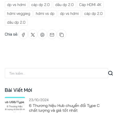
dp vs hdmi
cáp dp 2.0
dâu dp 2.0
Cáp HDMI 4K
hdmi veggieg
hdmi vs dp
dp vs hdmi
cáp dp 2.0
dâu dp 2.0
Chia sẻ:
Bài Viết Mới
23/10/2024
6 Thương hiệu Hub chuyển đổi Type C
chất lượng và giá tốt nhất