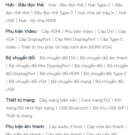
Hub - Đầu đọc thẻ:
Hub - đầu đọc thẻ
Hub Type-C
Đầu
đọc thẻ nhớ
Đầu đọc thẻ Type-C
Hub chia sẻ máy in
Hub
USB
Hub - bộ chia HDMI
Phụ kiện Video:
Cáp HDMI
Phụ kiện Video
Cáp DVI
Cáp
VGA
Cáp DisplayPort
Cáp Mini DisplayPort
Cáp Type-C
Video
Thiết bị thu phát tín hiệu hình ảnh (HDMI/VGA)
Bộ chuyển đổi:
Bộ chuyển đổi DVI
Bộ chuyển đổi âm thanh
Bộ chuyển đổi Mini DisplayPort
Bộ chuyển đổi
Bộ chuyển
đổi DisplayPort
Bộ chuyển đổi HDMI
Bộ chuyển đổi Type-C
Bộ chuyển đổi VGA
Bộ chuyển đổi mạng
Bộ chuyển đổi
USB
Thiết bị mạng:
Dây mạng bấm sẵn
Card mạng PCI
Kìm
mạng/Bộ test/Hạt mạng
USB Bluetooth
Bộ thu USB WiFi
Thiết bị mạng
Phụ kiện âm thanh:
Cáp audio 3.5mm
Cáp chia âm thanh
Phụ kiện âm thanh
Cáp gộp âm thanh
Cáp chuyển đổi