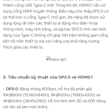
thành cổng USB Type-C mới. Trong khi đó, HDMI2.1 vẫn sử
dụng cổng HDMI truyền thống. Điều này cho thấy DP2.0 có
lợi thế hơn vì cổng Type-C nhỏ gọn, đa năng đã được sử
dụng rộng rãi trên các thiết bị di động như điện thoại
thông minh, máy tính bảng, và laptop. DP2.0 nhờ vào hình
dạng của Type-C không chỉ giúp tiết kiệm không gian cổng
kết nối trên thiết bị mà còn nâng cao khả năng tương
thích giữa các thiết bị.
2. Tiêu chuẩn kỹ thuật của DP2.0 và HDMI2.1
- DP2.0
: Băng thông 80Gbps, hỗ trợ độ phân giải
16K@60Hz (15360x8460), 8K@120Hz (7680x4320) và
4K@144Hz (3840x2160). Hỗ trợ hình ảnh 3D và HDR động
với tần số làm mới 144Hz.