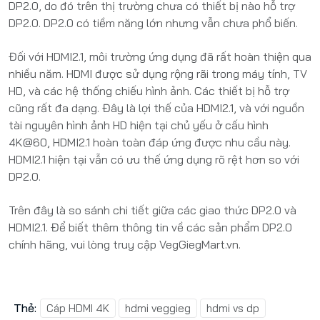
DP2.0, do đó trên thị trường chưa có thiết bị nào hỗ trợ
DP2.0. DP2.0 có tiềm năng lớn nhưng vẫn chưa phổ biến.
Đối với HDMI2.1, môi trường ứng dụng đã rất hoàn thiện qua
nhiều năm. HDMI được sử dụng rộng rãi trong máy tính, TV
HD, và các hệ thống chiếu hình ảnh. Các thiết bị hỗ trợ
cũng rất đa dạng. Đây là lợi thế của HDMI2.1, và với nguồn
tài nguyên hình ảnh HD hiện tại chủ yếu ở cấu hình
4K@60, HDMI2.1 hoàn toàn đáp ứng được nhu cầu này.
HDMI2.1 hiện tại vẫn có ưu thế ứng dụng rõ rệt hơn so với
DP2.0.
Trên đây là so sánh chi tiết giữa các giao thức DP2.0 và
HDMI2.1. Để biết thêm thông tin về các sản phẩm DP2.0
chính hãng, vui lòng truy cập VegGiegMart.vn.
Thẻ:
Cáp HDMI 4K
hdmi veggieg
hdmi vs dp